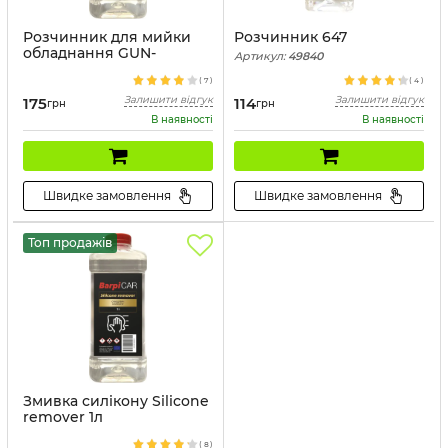
Розчинник для мийки
Розчинник 647
обладнання GUN-
Артикул:
49840
CLEANER 1 л
(
7
)
(
4
)
Артикул:
54189
Залишити відгук
Залишити відгук
175
114
грн
грн
В наявності
В наявності
Швидке замовлення
Швидке замовлення
Топ продажів
Змивка силікону Silicone
remover 1л
Артикул:
42266
(
8
)