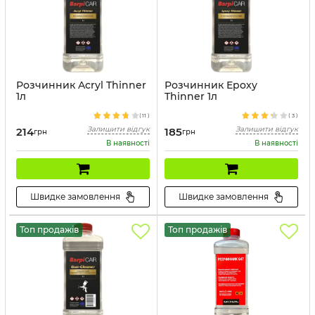
Розчинник Acryl Thinner
Розчинник Epoxy
1л
Thinner 1л
Артикул:
41640
(
11
)
(
3
)
Залишити відгук
Залишити відгук
214
185
грн
грн
В наявності
В наявності
Швидке замовлення
Швидке замовлення
Топ продажів
Топ продажів