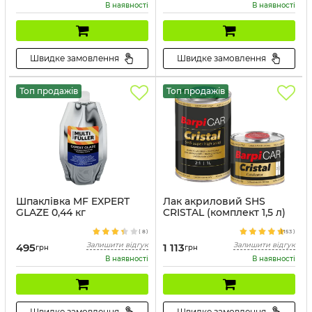
В наявності
В наявності
Швидке замовлення
Швидке замовлення
Топ продажів
Топ продажів
Шпаклівка MF EXPERT
Лак акриловий SHS
GLAZE 0,44 кг
CRISTAL (комплект 1,5 л)
Артикул:
44452
(
8
)
(
153
)
Залишити відгук
Залишити відгук
495
1 113
грн
грн
В наявності
В наявності
Швидке замовлення
Швидке замовлення