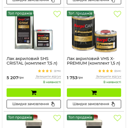
Топ продажів
Топ продажів
Лак акриловий SHS
Лак акриловий VHS X-
CRISTAL (комплект 7,5 л)
PREMIUM (комплект 1,5 л)
(
79
)
(
23
)
Залишити відгук
Залишити відгук
5 207
1 753
грн
грн
В наявності
В наявності
Швидке замовлення
Швидке замовлення
Топ продажів
Топ продажів