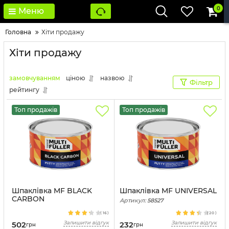
0
Меню
Головна
Хіти продажу
Хіти продажу
замовчуванням
ціною
назвою
Фільтр
рейтингу
Топ продажів
Топ продажів
Шпаклівка MF BLACK
Шпаклівка MF UNIVERSAL
CARBON
Артикул:
58527
Артикул:
43421
(
16
)
(
20
)
Залишити відгук
Залишити відгук
502
232
грн
грн